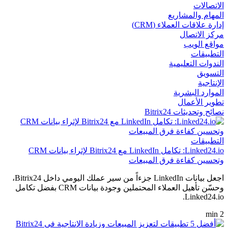
الاتصالات
المهام والمشاريع
إدارة علاقات العملاء (CRM)
مركز الاتصال
مواقع الويب
التطبيقات
الندوات التعليمية
التسويق
الإنتاجية
الموارد البشرية
تطوير الأعمال
نصائح وتحديثات Bitrix24
التطبيقات
Linked24.io: تكامل LinkedIn مع Bitrix24 لإثراء بيانات CRM
وتحسين كفاءة فرق المبيعات
اجعل بيانات LinkedIn جزءاً من سير عملك اليومي داخل Bitrix24،
وحسّن تأهيل العملاء المحتملين وجودة بيانات CRM بفضل تكامل
Linked24.io.
2 min