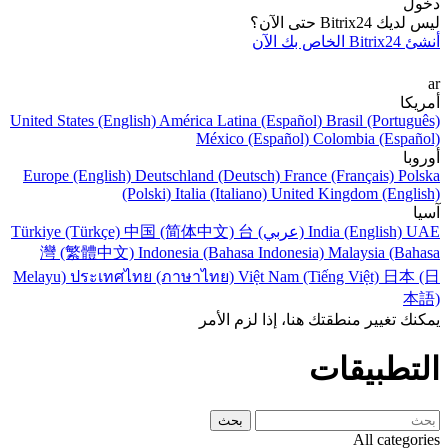
دخول
ليس لديك Bitrix24 حتى الآن؟
أنشئ Bitrix24 الخاص بك الآن
ar
أمريكا
United States (English)
América Latina (Español)
Brasil (Português)
México (Español)
Colombia (Español)
أوروبا
Europe (English)
Deutschland (Deutsch)
France (Français)
Polska
(Polski)
Italia (Italiano)
United Kingdom (English)
آسيا
UAE (عربي)
India (English)
台
中国 (简体中文)
Türkiye (Türkçe)
灣 (繁體中文)
Indonesia (Bahasa Indonesia)
Malaysia (Bahasa
Melayu)
ประเทศไทย (ภาษาไทย)
Việt Nam (Tiếng Việt)
日本 (日
本語)
يمكنك تغيير منطقتك هنا، إذا لزم الأمر
التطبيقات
All categories