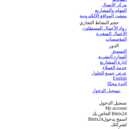
مركز الاتصال
المهام والمشاريع
منشئ المواقع الإلكترونية
حجم النشاط التجاري
رواد الأعمال المستقلون
الأعمال الصغيرة
المؤسسات
الدور
التسويق
الموارد البشرية
إدارة المشاريع
خدمة العملاء
عرض جميع الحلول
English
البدء مجانًا
تسجيل الدخول
تسجيل الدخول
My account
Bitrix24 الخاص بك
اسمح بدخولBitrix24
لشركتك.