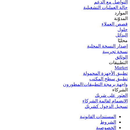
التواصل مع الدعم
حالة العمليات التشغيلية
الموارد
المدوّنة
قصص العملاء
حلول
البدائل
محليًا
إصدار النسخة المحلية
نسخة تجریبیة
الوثائق
التطبيقات
Market
تطبيق الأجهزة المحمولة
تطبيق سطح المكتب
واجهة برمجة التطبيقات/المطورون
الشركاء
العثور على شريك
الانضمام لقائمة الشركاء
تسجيل الدخول كشريك
المستندات القانونية
الشروط
الخصوصية