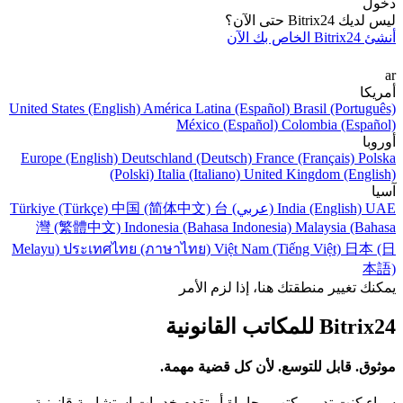
دخول
ليس لديك Bitrix24 حتى الآن؟
أنشئ Bitrix24 الخاص بك الآن
ar
أمريكا
United States (English)
América Latina (Español)
Brasil (Português)
México (Español)
Colombia (Español)
أوروبا
Europe (English)
Deutschland (Deutsch)
France (Français)
Polska
(Polski)
Italia (Italiano)
United Kingdom (English)
آسيا
UAE (عربي)
India (English)
台
中国 (简体中文)
Türkiye (Türkçe)
灣 (繁體中文)
Indonesia (Bahasa Indonesia)
Malaysia (Bahasa
Melayu)
ประเทศไทย (ภาษาไทย)
Việt Nam (Tiếng Việt)
日本 (日
本語)
يمكنك تغيير منطقتك هنا، إذا لزم الأمر
Bitrix24 للمكاتب القانونية
موثوق. قابل للتوسع. لأن كل قضية مهمة.
سواء كنت تدير مكتب محاماة أو تقدم خدمات استشارية قانونية،