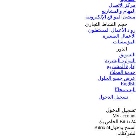
مركز الاتصال
المهام والمشاريع
منشئ المواقع الإلكترونية
حجم النشاط التجاري
رواد الأعمال المستقلون
الأعمال الصغيرة
المؤسسات
الدور
التسويق
الموارد البشرية
إدارة المشاريع
خدمة العملاء
عرض جميع الحلول
English
البدء مجانًا
تسجيل الدخول
تسجيل الدخول
My account
Bitrix24 الخاص بك
اسمح بدخولBitrix24
لشركتك.