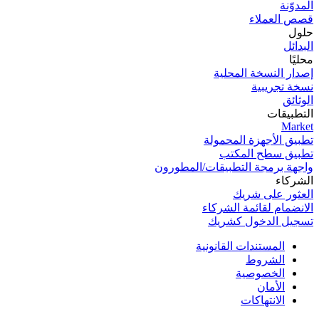
المدوّنة
قصص العملاء
حلول
البدائل
محليًا
إصدار النسخة المحلية
نسخة تجریبیة
الوثائق
التطبيقات
Market
تطبيق الأجهزة المحمولة
تطبيق سطح المكتب
واجهة برمجة التطبيقات/المطورون
الشركاء
العثور على شريك
الانضمام لقائمة الشركاء
تسجيل الدخول كشريك
المستندات القانونية
الشروط
الخصوصية
الأمان
الانتهاكات