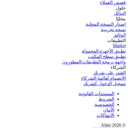
قصص العملاء
حلول
البدائل
محليًا
إصدار النسخة المحلية
نسخة تجریبیة
الوثائق
التطبيقات
Market
تطبيق الأجهزة المحمولة
تطبيق سطح المكتب
واجهة برمجة التطبيقات/المطورون
الشركاء
العثور على شريك
الانضمام لقائمة الشركاء
تسجيل الدخول كشريك
المستندات القانونية
الشروط
الخصوصية
الأمان
الانتهاكات
© 2026 Alaio