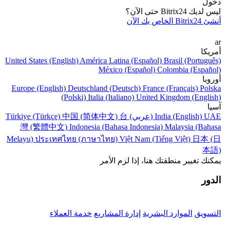
دخول
ليس لديك Bitrix24 حتى الآن؟
أنشئ Bitrix24 الخاص بك الآن
ar
أمريكا
United States (English)
América Latina (Español)
Brasil (Português)
México (Español)
Colombia (Español)
أوروبا
Europe (English)
Deutschland (Deutsch)
France (Français)
Polska
(Polski)
Italia (Italiano)
United Kingdom (English)
آسيا
UAE (عربي)
India (English)
台
中国 (简体中文)
Türkiye (Türkçe)
灣 (繁體中文)
Indonesia (Bahasa Indonesia)
Malaysia (Bahasa
Melayu)
ประเทศไทย (ภาษาไทย)
Việt Nam (Tiếng Việt)
日本 (日
本語)
يمكنك تغيير منطقتك هنا، إذا لزم الأمر
الدور
التسويق
الموارد البشرية
إدارة المشاريع
خدمة العملاء