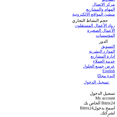
مركز الاتصال
المهام والمشاريع
منشئ المواقع الإلكترونية
حجم النشاط التجاري
رواد الأعمال المستقلون
الأعمال الصغيرة
المؤسسات
الدور
التسويق
الموارد البشرية
إدارة المشاريع
خدمة العملاء
عرض جميع الحلول
English
البدء مجانًا
تسجيل الدخول
تسجيل الدخول
My account
Bitrix24 الخاص بك
اسمح بدخولBitrix24
لشركتك.