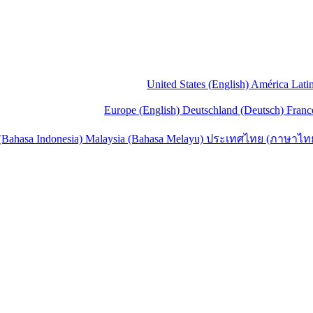
United States (English)
América Lati
Europe (English)
Deutschland (Deutsch)
Franc
(Bahasa Indonesia)
Malaysia (Bahasa Melayu)
ประเทศไทย (ภาษาไท