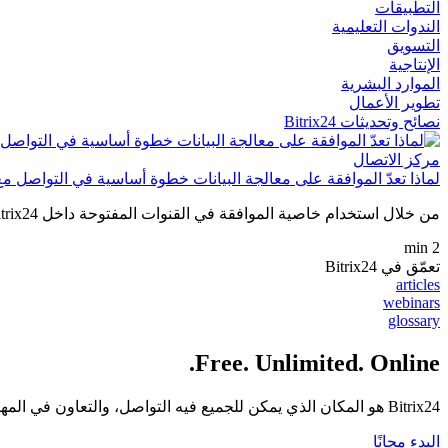
التطبيقات
الندوات التعليمية
التسويق
الإنتاجية
الموارد البشرية
تطوير الأعمال
نصائح وتحديثات Bitrix24
مركز الاتصال
لماذا تعدّ الموافقة على معالجة البيانات خطوة أساسية في التواصل مع
من خلال استخدام خاصية الموافقة في القنوات المفتوحة داخل Bitrix24، أنت لا تكتفي بالامتثال للقانون، بل تبني ثقة أعمق، وتقدّم تجربة عملاء أكثر انسجاماً، وتسهّل أعمال فريقك...
2 min
تعمّق في Bitrix24
articles
webinars
glossary
Free. Unlimited. Online.
Bitrix24 هو المكان الذي يمكن للجميع فيه التواصل، والتعاون في المهام والمشاريع، وإدارة العملاء، والكثير غير ذلك.
البدء مجانًا