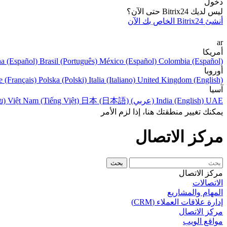
دخول
ليس لديك Bitrix24 حتى الآن؟
أنشئ Bitrix24 الخاص بك الآن
ar
أمريكا
na (Español)
Brasil (Português)
México (Español)
Colombia (Español)
أوروبا
e (Français)
Polska (Polski)
Italia (Italiano)
United Kingdom (English)
آسيا
UAE (عربي)
India (English)
日本 (日本語)
Việt Nam (Tiếng Việt)
ย)
يمكنك تغيير منطقتك هنا، إذا لزم الأمر
مركز الاتصال
مركز الاتصال
الاتصالات
المهام والمشاريع
إدارة علاقات العملاء (CRM)
مركز الاتصال
مواقع الويب