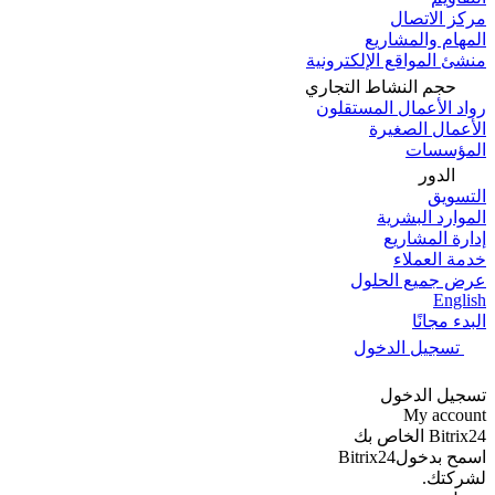
مركز الاتصال
المهام والمشاريع
منشئ المواقع الإلكترونية
حجم النشاط التجاري
رواد الأعمال المستقلون
الأعمال الصغيرة
المؤسسات
الدور
التسويق
الموارد البشرية
إدارة المشاريع
خدمة العملاء
عرض جميع الحلول
English
البدء مجانًا
تسجيل الدخول
تسجيل الدخول
My account
Bitrix24 الخاص بك
اسمح بدخولBitrix24
لشركتك.