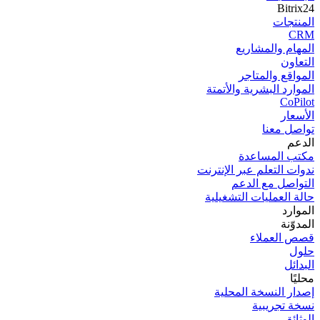
Bitrix24
المنتجات
CRM
المھام والمشاریع
التعاون
المواقع والمتاجر
الموارد البشرية والأتمتة
CoPilot
الأسعار
تواصل معنا
الدعم
مكتب المساعدة
ندوات التعلم عبر الإنترنت
التواصل مع الدعم
حالة العمليات التشغيلية
الموارد
المدوّنة
قصص العملاء
حلول
البدائل
محليًا
إصدار النسخة المحلية
نسخة تجریبیة
الوثائق