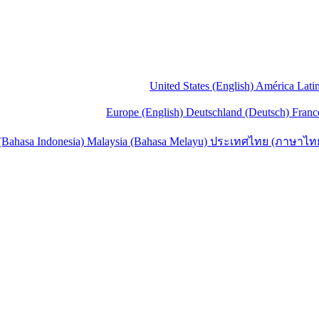
United States (English)
América Lati
Europe (English)
Deutschland (Deutsch)
Franc
(Bahasa Indonesia)
Malaysia (Bahasa Melayu)
ประเทศไทย (ภาษาไท