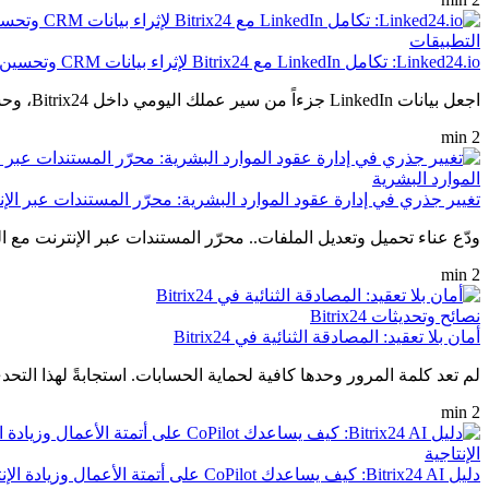
التطبيقات
Linked24.io: تكامل LinkedIn مع Bitrix24 لإثراء بيانات CRM وتحسين كفاءة فرق المبيعات
اجعل بيانات LinkedIn جزءاً من سير عملك اليومي داخل Bitrix24، وحسّن تأهيل العملاء المحتملين وجودة بيانات CRM بفضل تكامل Linked24.io.
2 min
الموارد البشرية
تغيير جذري في إدارة عقود الموارد البشرية: محرّر المستندات عبر الإنترنت م
ودّع عناء تحميل وتعديل الملفات.. محرّر المستندات عبر الإنترنت مع التوقيع الإلكتروني من Bitrix24 يحوّل عقود ا
2 min
نصائح وتحديثات Bitrix24
أمان بلا تعقيد: المصادقة الثنائية في Bitrix24
لم تعد كلمة المرور وحدها كافية لحماية الحسابات. استجابةً لهذا التحدي، أطلق Bitrix24 تحديثًا جديدًا وجوهريًا لنظام المصادقة الثنائية، بهدف تبسيط عملية الحماية
2 min
الإنتاجية
دليل Bitrix24 AI: كيف يساعدك CoPilot على أتمتة الأعمال وزيادة الإنتاجية