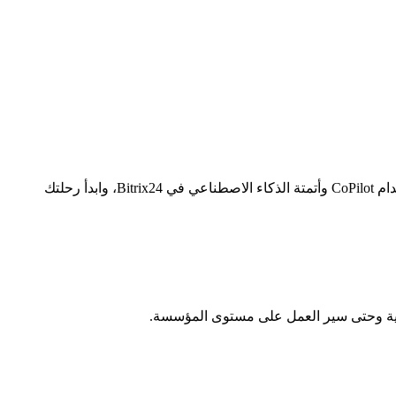
أتقن مساحة العمل المدعومة بالذكاء الاصطناعي من خلال دورتنا السريعة الجديدة على YouTube. عزّز التحول الرقمي وارفع إنتاجيتك باستخدام CoPilot وأتمتة الذكاء الاصطناعي في Bitrix24، وابدأ رحلتك