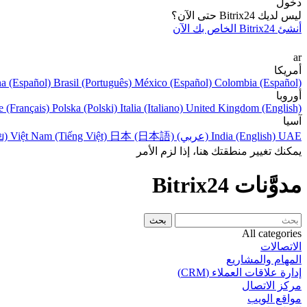
دخول
ليس لديك Bitrix24 حتى الآن؟
أنشئ Bitrix24 الخاص بك الآن
ar
أمريكا
na (Español)
Brasil (Português)
México (Español)
Colombia (Español)
أوروبا
e (Français)
Polska (Polski)
Italia (Italiano)
United Kingdom (English)
آسيا
UAE (عربي)
India (English)
日本 (日本語)
Việt Nam (Tiếng Việt)
ย)
يمكنك تغيير منطقتك هنا، إذا لزم الأمر
مدوَّنات Bitrix24
All categories
الاتصالات
المهام والمشاريع
إدارة علاقات العملاء (CRM)
مركز الاتصال
مواقع الويب