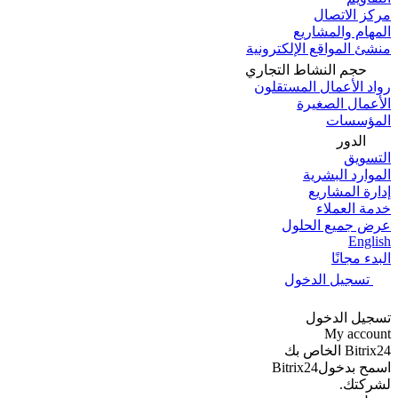
مركز الاتصال
المهام والمشاريع
منشئ المواقع الإلكترونية
حجم النشاط التجاري
رواد الأعمال المستقلون
الأعمال الصغيرة
المؤسسات
الدور
التسويق
الموارد البشرية
إدارة المشاريع
خدمة العملاء
عرض جميع الحلول
English
البدء مجانًا
تسجيل الدخول
تسجيل الدخول
My account
Bitrix24 الخاص بك
اسمح بدخولBitrix24
لشركتك.