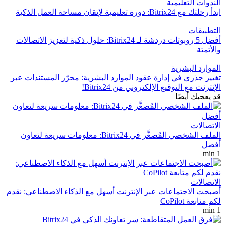
الندوات التعليمية
ابدأ رحلتك مع Bitrix24: دورة تعليمية لإتقان مساحة العمل الذكية
التطبيقات
أفضل 5 روبوتات دردشة لـ Bitrix24: حلول ذكية لتعزيز الاتصالات
والأتمتة
الموارد البشرية
تغيير جذري في إدارة عقود الموارد البشرية: محرّر المستندات عبر
الإنترنت مع التوقيع الإلكتروني من Bitrix24!
قد يعجبك أيضًا
الاتصالات
الملف الشخصي المُصغَّر في Bitrix24: معلومات سريعة لتعاون
أفضل
1 min
الاتصالات
أصبحت الاجتماعات عبر الإنترنت أسهل مع الذكاء الاصطناعي: نقدم
لكم متابعة CoPilot
1 min