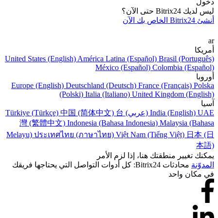
دخول
ليس لديك Bitrix24 حتى الآن؟
أنشئ Bitrix24 الخاص بك الآن
ar
أمريكا
United States (English)
América Latina (Español)
Brasil (Português)
México (Español)
Colombia (Español)
أوروبا
Europe (English)
Deutschland (Deutsch)
France (Français)
Polska
(Polski)
Italia (Italiano)
United Kingdom (English)
آسيا
UAE (عربي)
India (English)
台
中国 (简体中文)
Türkiye (Türkçe)
灣 (繁體中文)
Indonesia (Bahasa Indonesia)
Malaysia (Bahasa
Melayu)
ประเทศไทย (ภาษาไทย)
Việt Nam (Tiếng Việt)
日本 (日
本語)
يمكنك تغيير منطقتك هنا، إذا لزم الأمر
المدوّنة
محادثات Bitrix24: كل أدوات التواصل التي يحتاجها فريقك
في مكان واحد