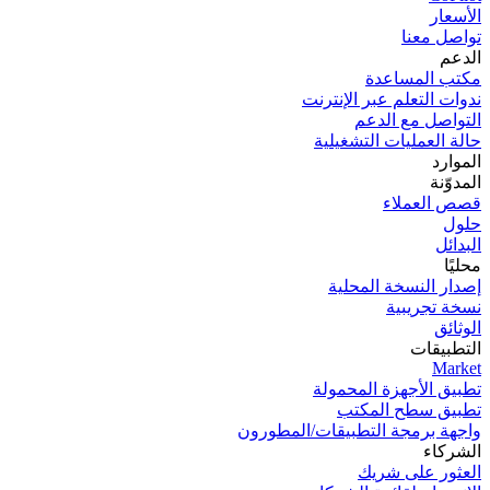
الأسعار
تواصل معنا
الدعم
مكتب المساعدة
ندوات التعلم عبر الإنترنت
التواصل مع الدعم
حالة العمليات التشغيلية
الموارد
المدوّنة
قصص العملاء
حلول
البدائل
محليًا
إصدار النسخة المحلية
نسخة تجریبیة
الوثائق
التطبيقات
Market
تطبيق الأجهزة المحمولة
تطبيق سطح المكتب
واجهة برمجة التطبيقات/المطورون
الشركاء
العثور على شريك