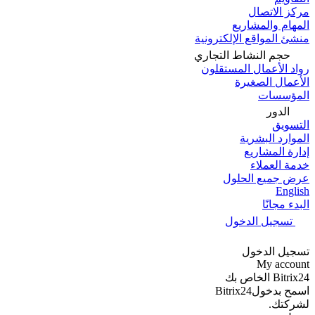
مركز الاتصال
المهام والمشاريع
منشئ المواقع الإلكترونية
حجم النشاط التجاري
رواد الأعمال المستقلون
الأعمال الصغيرة
المؤسسات
الدور
التسويق
الموارد البشرية
إدارة المشاريع
خدمة العملاء
عرض جميع الحلول
English
البدء مجانًا
تسجيل الدخول
تسجيل الدخول
My account
Bitrix24 الخاص بك
اسمح بدخولBitrix24
لشركتك.