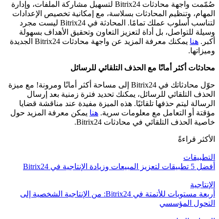
صُمّمت واجهة محادثات Bitrix24 لتسهيل مشاركة الملفات، وإدارة
المهام، وتنظيم المحادثات بسلاسة، مع إمكانية تخصيص الإعدادات
لتناسب أسلوب عملك تمامًا. المحادثة في Bitrix24 ليست مجرد
وسيلة للتواصل، بل أداة لتعزيز التعاون وتحقيق الأهداف بسهولة
أكبر.
هنا
يمكنك معرفة المزيد عن واجهة محادثات Bitrix24 الجديدة
وميزاتها.
محادثات أكثر أمانًا مع الحذف التلقائي للرسائل
حوّل محادثاتك في Bitrix24 إلى مساحة أكثر أمانًا ومرونة! مع ميزة
الحذف التلقائي للرسائل، يمكنك تحديد فترة زمنية بعد إرسال
الرسالة ليتم حذفها تلقائيًا. هذه الميزة مفيدة عند مناقشة قضايا
مؤقتة أو التعامل مع معلومات سرية.
هنا
يمكن معرفة المزيد حول
خاصية الحذف التلقائي في محادثات Bitrix24.
الأكثر قراءةً
التطبيقات
أفضل 5 تطبيقات لتعزيز المبيعات وزيادة الإنتاجية في Bitrix24
الإنتاجية
أربعة مستويات للأتمتة في Bitrix24: من الإنتاجية الشخصية إلى
التحول المؤسسي