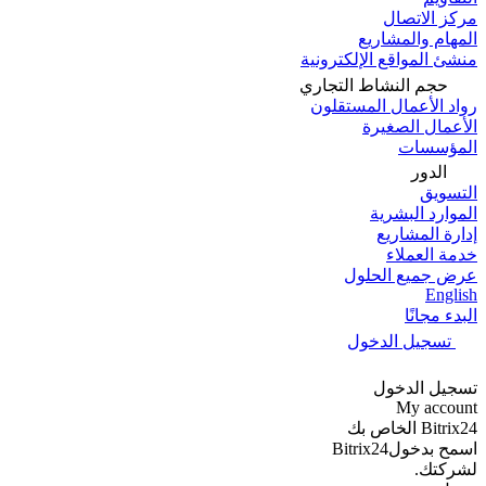
مركز الاتصال
المهام والمشاريع
منشئ المواقع الإلكترونية
حجم النشاط التجاري
رواد الأعمال المستقلون
الأعمال الصغيرة
المؤسسات
الدور
التسويق
الموارد البشرية
إدارة المشاريع
خدمة العملاء
عرض جميع الحلول
English
البدء مجانًا
تسجيل الدخول
تسجيل الدخول
My account
Bitrix24 الخاص بك
اسمح بدخولBitrix24
لشركتك.