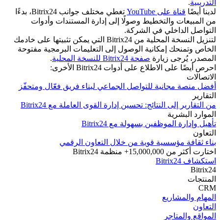
التدريبية
.
لدينا أيضًا
قناة على YouTube
تغطي مختلف جوانب Bitrix24، بدءًا
من المبيعات والتخطيط وصولًا إلى إدارة المستندات وأدوات
التواصل الداخلي في الشركة.
لتنزيل النسخة المحلية من Bitrix24 التي يمكن تثبيتها على خادمك
الخاص وتمنحك إمكانية الوصول إلى التعليمات البرمجية مفتوحة
المصدر، يُرجى زيارة
صفحة Bitrix24 للنسخة المحلية
.
احرص أيضًا على الاطلاع على أدوات Bitrix24 الأخرى:
الاتصالات
أفضل منصة مجانية للتواصل الجماعي لبناء فريق فعّال ومتحفّز
التقارير
من التقارير إلى النتائج: تحسين إدارة القوى العاملة مع Bitrix24
الموارد البشرية
تأهيل وإدارة الموظفين بسهولة مع Bitrix24
التعاون
بناء ثقافة مؤسسية قوية من خلال التعاون الرقمي
اختارت أكثر من 15,000,000+ منظمة Bitrix24
استكشاف Bitrix24
Bitrix24
المنتجات
CRM
المھام والمشاریع
التعاون
المواقع والمتاجر