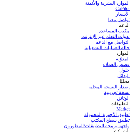
الموارد البشرية والأتمتة
CoPilot
الأسعار
تواصل معنا
الدعم
مكتب المساعدة
ندوات التعلم عبر الإنترنت
التواصل مع الدعم
حالة العمليات التشغيلية
الموارد
المدوّنة
قصص العملاء
حلول
البدائل
محليًا
إصدار النسخة المحلية
نسخة تجریبیة
الوثائق
التطبيقات
Market
تطبيق الأجهزة المحمولة
تطبيق سطح المكتب
واجهة برمجة التطبيقات/المطورون
الشركاء