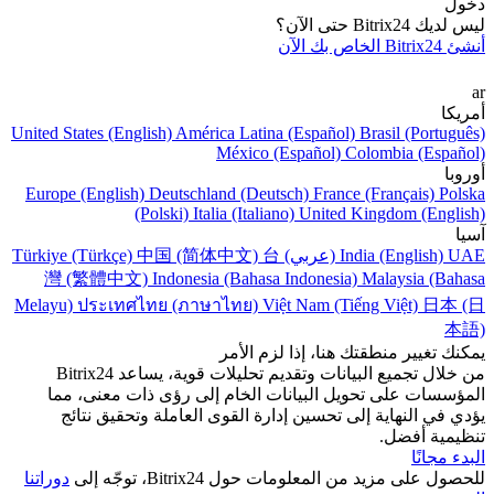
دخول
ليس لديك Bitrix24 حتى الآن؟
أنشئ Bitrix24 الخاص بك الآن
ar
أمريكا
United States (English)
América Latina (Español)
Brasil (Português)
México (Español)
Colombia (Español)
أوروبا
Europe (English)
Deutschland (Deutsch)
France (Français)
Polska
(Polski)
Italia (Italiano)
United Kingdom (English)
آسيا
UAE (عربي)
India (English)
台
中国 (简体中文)
Türkiye (Türkçe)
灣 (繁體中文)
Indonesia (Bahasa Indonesia)
Malaysia (Bahasa
Melayu)
ประเทศไทย (ภาษาไทย)
Việt Nam (Tiếng Việt)
日本 (日
本語)
يمكنك تغيير منطقتك هنا، إذا لزم الأمر
من خلال تجميع البيانات وتقديم تحليلات قوية، يساعد Bitrix24
المؤسسات على تحويل البيانات الخام إلى رؤى ذات معنى، مما
يؤدي في النهاية إلى تحسين إدارة القوى العاملة وتحقيق نتائج
تنظيمية أفضل.
البدء مجانًا
للحصول على مزيد من المعلومات حول Bitrix24، توجّه إلى
دوراتنا