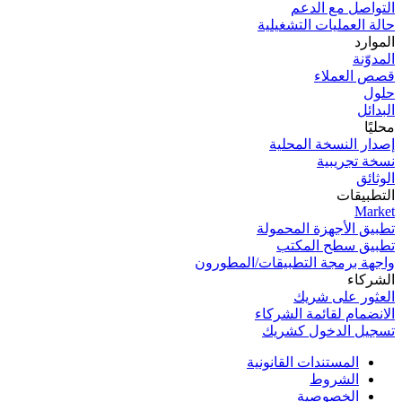
التواصل مع الدعم
حالة العمليات التشغيلية
الموارد
المدوّنة
قصص العملاء
حلول
البدائل
محليًا
إصدار النسخة المحلية
نسخة تجریبیة
الوثائق
التطبيقات
Market
تطبيق الأجهزة المحمولة
تطبيق سطح المكتب
واجهة برمجة التطبيقات/المطورون
الشركاء
العثور على شريك
الانضمام لقائمة الشركاء
تسجيل الدخول كشريك
المستندات القانونية
الشروط
الخصوصية