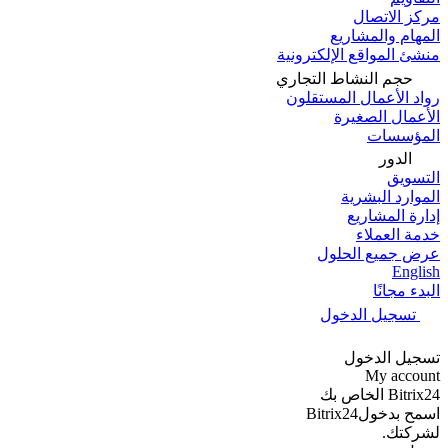
مركز الاتصال
المهام والمشاريع
منشئ المواقع الإلكترونية
حجم النشاط التجاري
رواد الأعمال المستقلون
الأعمال الصغيرة
المؤسسات
الدور
التسويق
الموارد البشرية
إدارة المشاريع
خدمة العملاء
عرض جميع الحلول
English
البدء مجانًا
تسجيل الدخول
تسجيل الدخول
My account
Bitrix24 الخاص بك
اسمح بدخولBitrix24
لشركتك.