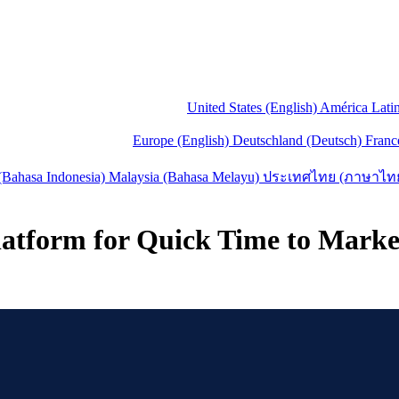
United States (English)
América Lati
Europe (English)
Deutschland (Deutsch)
Franc
(Bahasa Indonesia)
Malaysia (Bahasa Melayu)
ประเทศไทย (ภาษาไท
Platform for Quick Time to Marke