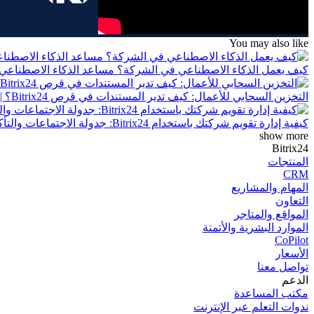
You may also like
كيف يعمل الذكاء الاصطناعي في الشركة؟ مساعد الذكاء الاصطناعي CoPilot في Bitrix24 | الدرس التاس
التخزين السحابي للأعمال: كيف تدير المستندات في قرص Bitrix24؟ | الدرس الثامن
كيفية إدارة تقويم شركتك باستخدام Bitrix24: جدولة الاجتماعات والتأكد من توافر الموظفين | الدرس السابع
show more
Bitrix24
المنتجات
CRM
المھام والمشاریع
التعاون
المواقع والمتاجر
الموارد البشرية والأتمتة
CoPilot
الأسعار
تواصل معنا
الدعم
مكتب المساعدة
ندوات التعلم عبر الإنترنت