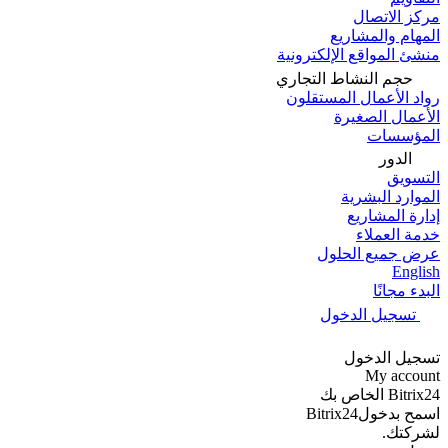
مركز الاتصال
المهام والمشاريع
منشئ المواقع الإلكترونية
حجم النشاط التجاري
رواد الأعمال المستقلون
الأعمال الصغيرة
المؤسسات
الدور
التسويق
الموارد البشرية
إدارة المشاريع
خدمة العملاء
عرض جميع الحلول
English
البدء مجانًا
تسجيل الدخول
تسجيل الدخول
My account
Bitrix24 الخاص بك
اسمح بدخولBitrix24
لشركتك.