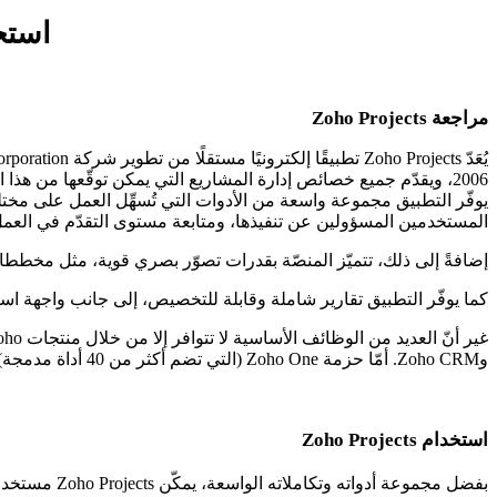
استخدام Bitrix24 كبدي
مراجعة Zoho Projects
2006، ويقدّم جميع خصائص إدارة المشاريع التي يمكن توقّعها من هذا النوع من البرمجيات.
يوفّر التطبيق مجموعة واسعة من الأدوات التي تُسهِّل العمل على مختل
المستخدمين المسؤولين عن تنفيذها، ومتابعة مستوى التقدّم في العمل،
إضافةً إلى ذلك، تتميّز المنصّة بقدرات تصوّر بصري قوية، مثل مخططات Gantt ولوحة Kanban، التي تتيح عرض المشروع ضمن جدول زمني منظم يُبرز العلاقات بين المهام ال
كما يوفّر التطبيق تقارير شاملة وقابلة للتخصيص، إلى جانب واجهة است
وZoho CRM. أمّا حزمة Zoho One (التي تضم أكثر من 40 أداة مدمجة)، فهي متاحة بسعر يتراوح بين 37 و90 دولارًا أمريكيًا لكل مستخدم شهريًا.
استخدام Zoho Projects
بفضل مجموعة أدواته وتكاملاته الواسعة، يمكّن Zoho Projects مستخدميه من تخطيط المهام وتنفيذها، متابعة تقدّم العمل، وضمان التواصل والتعاون الفعّال بين أعضاء الفريق.