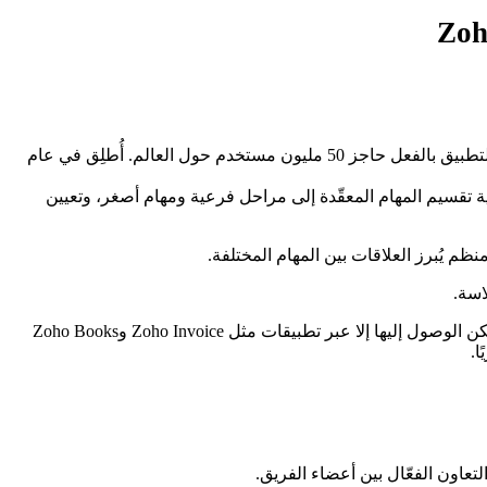
يُعَدّ Zoho Projects تطبيقًا إلكترونيًا مستقلًا من تطوير شركة Zoho Corporation، التي يقع مقرّها الرئيسي في مدينة تشيناي بالهند. وقد تجاوز التطبيق بالفعل حاجز 50 مليون مستخدم حول العالم. أُطلِق في عام
ية تقسيم المهام المعقّدة إلى مراحل فرعية ومهام أصغر، وتعيين
اسة.
غير أنّ العديد من الوظائف الأساسية لا تتوافر إلا من خلال منتجات Zoho الأخرى؛ فمثلًا، الفوترة وإعداد الفواتير والميزانيات ونظام CRM لا يمكن الوصول إليها إلا عبر تطبيقات مثل Zoho Invoice وZoho Books