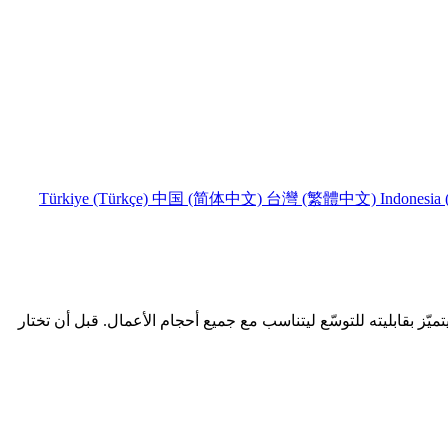
Türkiye (Türkçe)
中国 (简体中文)
台灣 (繁體中文)
Indonesia 
ة لإدارة فرق المبيعات، كما يتميّز بقابليته للتوسّع ليتناسب مع جميع أحجام الأعمال. قبل أن تختار