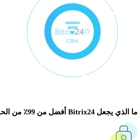
ما الذي يجعل Bitrix24 أفضل من 99٪ من الحلول في السوق؟