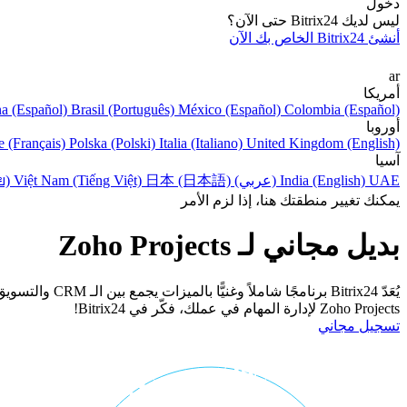
دخول
ليس لديك Bitrix24 حتى الآن؟
أنشئ Bitrix24 الخاص بك الآن
ar
أمريكا
na (Español)
Brasil (Português)
México (Español)
Colombia (Español)
أوروبا
e (Français)
Polska (Polski)
Italia (Italiano)
United Kingdom (English)
آسيا
UAE (عربي)
India (English)
日本 (日本語)
Việt Nam (Tiếng Việt)
ย)
يمكنك تغيير منطقتك هنا، إذا لزم الأمر
بديل مجاني لـ Zoho Projects
يُعَدّ trix24
Zoho Projects لإدارة المهام في عملك، فكّر في Bitrix24!
تسجيل مجاني