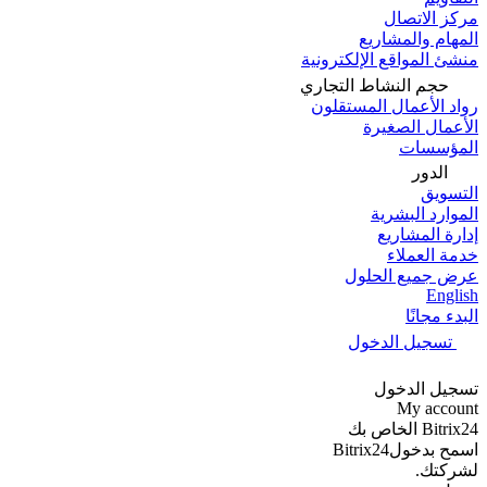
مركز الاتصال
المهام والمشاريع
منشئ المواقع الإلكترونية
حجم النشاط التجاري
رواد الأعمال المستقلون
الأعمال الصغيرة
المؤسسات
الدور
التسويق
الموارد البشرية
إدارة المشاريع
خدمة العملاء
عرض جميع الحلول
English
البدء مجانًا
تسجيل الدخول
تسجيل الدخول
My account
Bitrix24 الخاص بك
اسمح بدخولBitrix24
لشركتك.