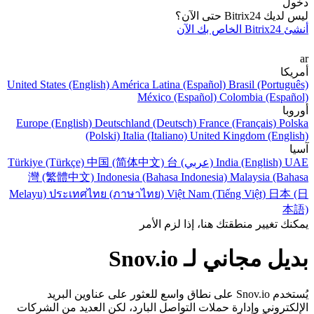
دخول
ليس لديك Bitrix24 حتى الآن؟
أنشئ Bitrix24 الخاص بك الآن
ar
أمريكا
United States (English)
América Latina (Español)
Brasil (Português)
México (Español)
Colombia (Español)
أوروبا
Europe (English)
Deutschland (Deutsch)
France (Français)
Polska
(Polski)
Italia (Italiano)
United Kingdom (English)
آسيا
UAE (عربي)
India (English)
台
中国 (简体中文)
Türkiye (Türkçe)
灣 (繁體中文)
Indonesia (Bahasa Indonesia)
Malaysia (Bahasa
Melayu)
ประเทศไทย (ภาษาไทย)
Việt Nam (Tiếng Việt)
日本 (日
本語)
يمكنك تغيير منطقتك هنا، إذا لزم الأمر
بديل مجاني لـ Snov.io
يُستخدم Snov.io على نطاق واسع للعثور على عناوين البريد
الإلكتروني وإدارة حملات التواصل البارد، لكن العديد من الشركات