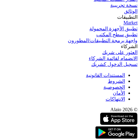
نسخة تجریبیة
الوثائق
التطبيقات
Market
تطبيق الأجهزة المحمولة
تطبيق سطح المكتب
واجهة برمجة التطبيقات/المطورون
الشركاء
العثور على شريك
الانضمام لقائمة الشركاء
تسجيل الدخول كشريك
المستندات القانونية
الشروط
الخصوصية
الأمان
الانتهاكات
© 2026 Alaio