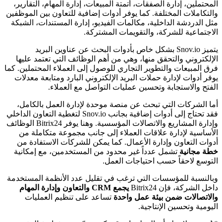
المحتملين، إدارة الصفقات، أتمتة المبيعات، إدارة المهام، التقارير،
والتكاملات المختلفة. كما يوفر أدوات إضافية للتعاون بين الموظفين
مثل الدردشة الداخلية، مكالمات الفيديو، إدارة المستندات، الشبكة
الاجتماعية للشركة، والتقويمات المشتركة.
يتميز Snov.io بشكل خاص بأدوات البحث عن عناوين البريد
الإلكتروني والتحقق منها، وهي من أهم الوظائف التي تعتمد عليها
فرق المبيعات والتطوير التجاري للوصول إلى العملاء المحتملين. كما
يوفر أدوات لإدارة حملات البريد الإلكتروني البارد ومتابعة معدلات
الفتح والاستجابة وتحسين عمليات التواصل مع العملاء.
أما الشركات التي تبحث عن منصة موحدة لإدارة العمل بالكامل،
فقد تحتاج إلى أدوات إضافية بجانب Snov.io لتغطية التعاون الداخلي
وإدارة المشاريع والاتصالات المؤسسية. وهنا يوفر Bitrix24 الوظائف
الأساسية لإدارة علاقات العملاء إلى جانب مجموعة متكاملة من
أدوات التعاون وإدارة الأعمال. كما يمكن للشركات الاستفادة من
خطة مجانية
تشمل عدداً غير محدود من المستخدمين، مع إمكانية
التوسع لاحقاً حسب احتياجات العمل.
وبالنسبة للمؤسسات التي ترغب في تقليل عدد الأنظمة المستخدمة
داخل الشركة، فإن Bitrix24
يجمع CRM والتعاون وإدارة المهام
والاتصالات ضمن بيئة عمل واحدة
تساعد على تنظيم العمليات
اليومية وتحسين الإنتاجية.