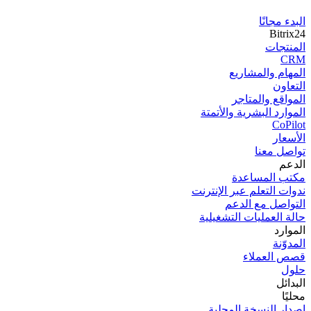
البدء مجانًا
Bitrix24
المنتجات
CRM
المھام والمشاریع
التعاون
المواقع والمتاجر
الموارد البشرية والأتمتة
CoPilot
الأسعار
تواصل معنا
الدعم
مكتب المساعدة
ندوات التعلم عبر الإنترنت
التواصل مع الدعم
حالة العمليات التشغيلية
الموارد
المدوّنة
قصص العملاء
حلول
البدائل
محليًا
إصدار النسخة المحلية