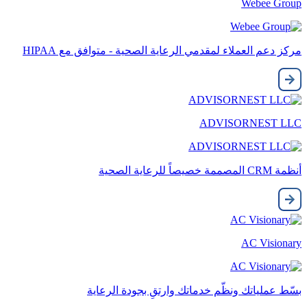
Webee Group
مركز دعم العملاء لمقدمي الرعاية الصحية - متوافق مع HIPAA
ADVISORNEST LLC
أنظمة CRM المصممة خصيصاً للرعاية الصحية
AC Visionary
بسّط عملياتك ونظّم خدماتك وارتقِ بجودة الرعاية