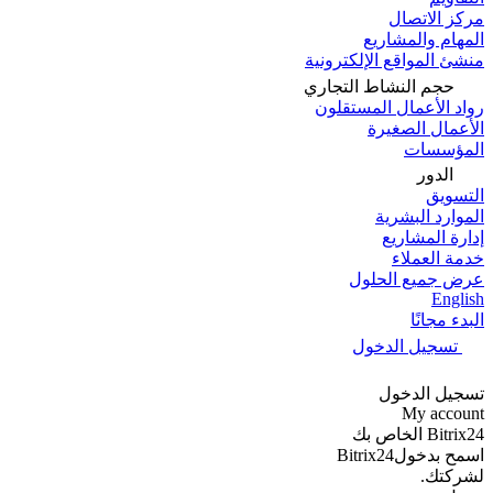
مركز الاتصال
المهام والمشاريع
منشئ المواقع الإلكترونية
حجم النشاط التجاري
رواد الأعمال المستقلون
الأعمال الصغيرة
المؤسسات
الدور
التسويق
الموارد البشرية
إدارة المشاريع
خدمة العملاء
عرض جميع الحلول
English
البدء مجانًا
تسجيل الدخول
تسجيل الدخول
My account
Bitrix24 الخاص بك
اسمح بدخولBitrix24
لشركتك.