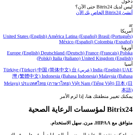
دخول
ليس لديك Bitrix24 حتى الآن؟
أنشئ Bitrix24 الخاص بك الآن
ar
أمريكا
United States (English)
América Latina (Español)
Brasil (Português)
México (Español)
Colombia (Español)
أوروبا
Europe (English)
Deutschland (Deutsch)
France (Français)
Polska
(Polski)
Italia (Italiano)
United Kingdom (English)
آسيا
UAE (عربي)
India (English)
台
中国 (简体中文)
Türkiye (Türkçe)
灣 (繁體中文)
Indonesia (Bahasa Indonesia)
Malaysia (Bahasa
Melayu)
ประเทศไทย (ภาษาไทย)
Việt Nam (Tiếng Việt)
日本 (日
本語)
يمكنك تغيير منطقتك هنا، إذا لزم الأمر
Bitrix24 لمؤسسات الرعاية الصحية
متوافق مع HIPAA. مرن. سهل الاستخدام.
سواء كنت تقدم الرعاية للمرضى أو الحيوانات أو غيرها - يوفر لك