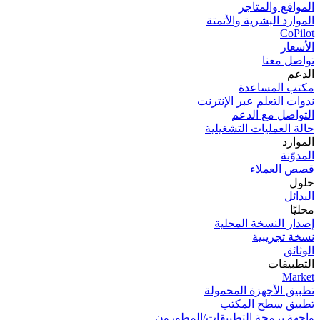
المواقع والمتاجر
الموارد البشرية والأتمتة
CoPilot
الأسعار
تواصل معنا
الدعم
مكتب المساعدة
ندوات التعلم عبر الإنترنت
التواصل مع الدعم
حالة العمليات التشغيلية
الموارد
المدوّنة
قصص العملاء
حلول
البدائل
محليًا
إصدار النسخة المحلية
نسخة تجریبیة
الوثائق
التطبيقات
Market
تطبيق الأجهزة المحمولة
تطبيق سطح المكتب
واجهة برمجة التطبيقات/المطورون