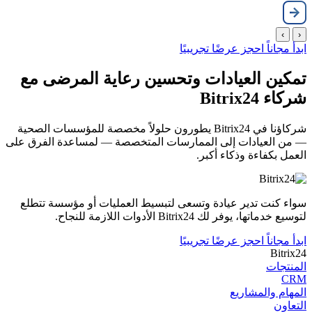
›
‹
ابدأ مجاناً
احجز عرضًا تجريبيًا
تمكين العيادات وتحسين رعاية المرضى مع
شركاء Bitrix24
شركاؤنا في Bitrix24 يطورون حلولاً مخصصة للمؤسسات الصحية
— من العيادات إلى الممارسات المتخصصة — لمساعدة الفرق على
العمل بكفاءة وذكاء أكبر.
سواء كنت تدير عيادة وتسعى لتبسيط العمليات أو مؤسسة تتطلع
لتوسيع خدماتها، يوفر لك Bitrix24 الأدوات اللازمة للنجاح.
ابدأ مجاناً
احجز عرضًا تجريبيًا
Bitrix24
المنتجات
CRM
المھام والمشاریع
التعاون